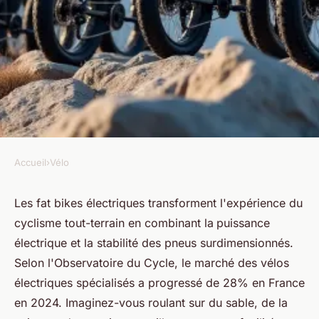
Accueil
›
Vélo
VÉLO
Top 10 des fatbikes électriques
Les fat bikes électriques transforment l'expérience du
cyclisme tout-terrain en combinant la
puissance
pour vos aventures 2025
électrique et la stabilité des pneus surdimensionnés.
Selon l'Observatoire du Cycle, le marché des vélos
Hugues
•
02/06/2026 13:27
•
7 min de lecture
électriques spécialisés a progressé de 28% en France
en 2024. Imaginez-vous roulant sur du sable, de la