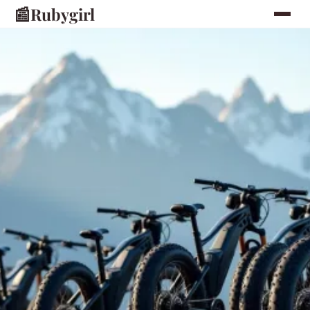
📰
Rubygirl