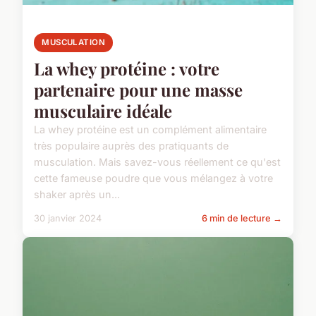
MUSCULATION
La whey protéine : votre
partenaire pour une masse
musculaire idéale
La whey protéine est un complément alimentaire
très populaire auprès des pratiquants de
musculation. Mais savez-vous réellement ce qu'est
cette fameuse poudre que vous mélangez à votre
shaker après un...
30 janvier 2024
6 min de lecture →