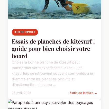
AUTRE SPORT
Essais de planches de kitesurf :
guide pour bien choisir votre
board
Choisir la bonne planche de kitesurf peut
transformer votre expérience sur l'eau. Les
kitesurfers se retrouvent souvent confrontés à un
dilemme entre les planches twin-tip et
directionnelles, chacune ...
26 avril 2025
5 min de lecture →