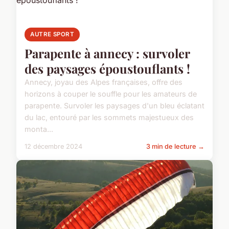
AUTRE SPORT
Parapente à annecy : survoler
des paysages époustouflants !
Annecy, joyau des Alpes françaises, offre des
horizons à couper le souffle pour les amateurs de
parapente. Survoler les paysages d'un bleu éclatant
du lac, entouré par les sommets majestueux des
monta...
12 décembre 2024
3 min de lecture →