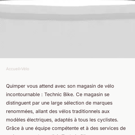
Accueil
›
Vélo
VÉLO
Découvrez le magasin de vélo
Quimper vous attend avec son magasin de vélo
incontournable : Technic Bike. Ce magasin se
idéal à quimper !
distinguent par une large sélection de marques
renommées, allant des vélos traditionnels aux
Hugo
•
16 février 2025
•
7 min de lecture
modèles électriques, adaptés à tous les cyclistes.
Grâce à une équipe compétente et à des services de