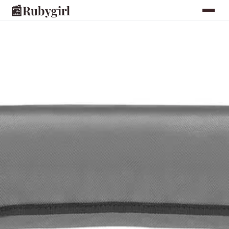
📰
Rubygirl