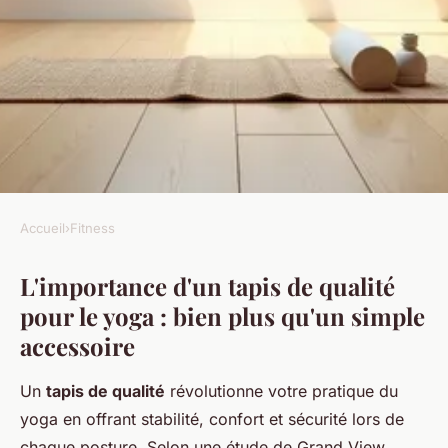
Accueil
›
Fitness
FITNESS
L'importance d'un tapis de qualité
Tapis yoga : confort et éco-
pour le yoga : bien plus qu'un simple
responsabilité à portée de
accessoire
main
Un
tapis de qualité
révolutionne votre pratique du
Amélie
•
23 novembre 2025
•
7 min de lecture
yoga en offrant stabilité, confort et sécurité lors de
chaque posture. Selon une étude de Grand View