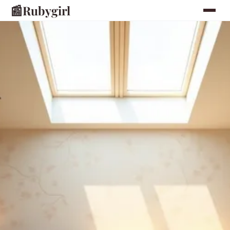
📰
Rubygirl